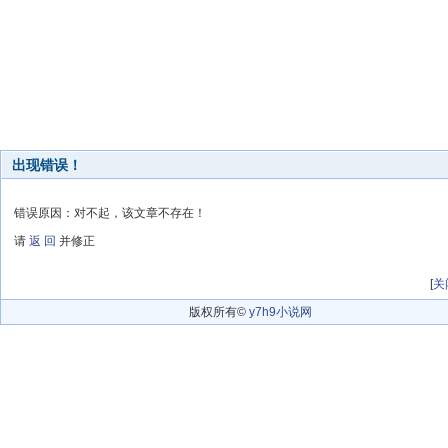
出现错误！
错误原因：对不起，该文章不存在！
请
返 回
并修正
[
关
版权所有©
y7h9小说网