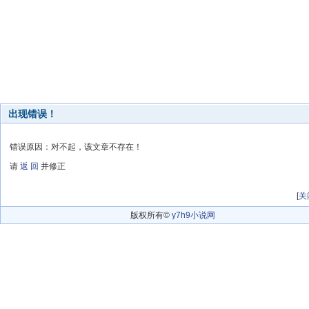
出现错误！
错误原因：对不起，该文章不存在！
请
返 回
并修正
[
关
版权所有©
y7h9小说网