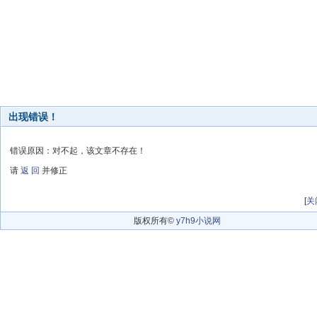
出现错误！
错误原因：对不起，该文章不存在！
请
返 回
并修正
[
关
版权所有©
y7h9小说网