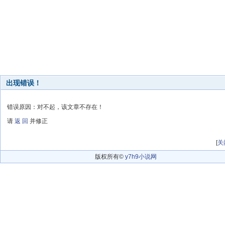
出现错误！
错误原因：对不起，该文章不存在！
请
返 回
并修正
[
关
版权所有©
y7h9小说网