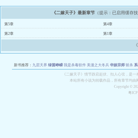
《二嫁天子》最新章节
（提示：已启用缓存
第5章
第4章
第2章
第1章
新书推荐：
九层天界
绿茵峥嵘
我是杀毒软件
美漫之大冬兵
华娱宗师
斩杀
系
空城
战争天堂
混元道纪
教练万岁
都市全能巨星
绝对交易
全职武神
位面复制
《二嫁天子》情节跌宕起伏、扣人心弦，是一本
本站所有小说为转载作品，所有章节均由
Copyright © 2
粤IC