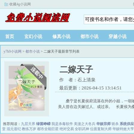
收藏4g小说网
首页
玄幻小说
修真小说
都市小说
穿越小说
y7h9小说网
>
都市小说
> 二嫁天子最新章节列表
二嫁天子
作 者：石上清泉
最后更新：2026-04-15 13:14:51
桑宁是长夏侯府流落在外的小姐，一朝
美人曾在边关嫁过人、成过亲。 长夏侯为桑.
推荐阅读：
九层天界
绿茵峥嵘
我是杀毒软件
美漫之大冬兵
华娱宗师
斩杀
系统供应
堂
混元道纪
教练万岁
都市全能巨星
绝对交易
全职武神
位面复制大师
华娱特效大亨